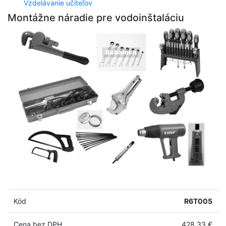
Vzdelávanie učiteľov
Montážne náradie pre vodoinštaláciu
Kód
R6T005
Cena bez DPH
428,33 €