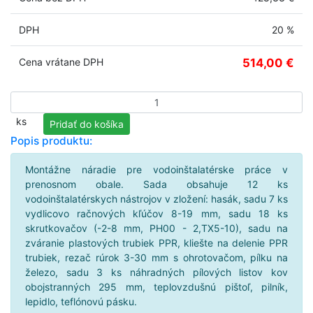
DPH
20 %
Cena vrátane DPH
514,00 €
Počet kusov
ks
Popis produktu:
Montážne náradie pre vodoinštalatérske práce v
prenosnom obale. Sada obsahuje 12 ks
vodoinštalatérskych nástrojov v zložení: hasák, sadu 7 ks
vydlicovo račnových kľúčov 8-19 mm, sadu 18 ks
skrutkovačov (-2-8 mm, PH00 - 2,TX5-10), sadu na
zváranie plastových trubiek PPR, kliešte na delenie PPR
trubiek, rezač rúrok 3-30 mm s ohrotovačom, pílku na
železo, sadu 3 ks náhradných pílových listov kov
obojstranných 295 mm, teplovzdušnú pištoľ, pilník,
lepidlo, teflónovú pásku.