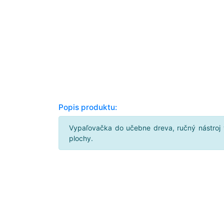
Popis produktu:
Vypaľovačka do učebne dreva, ručný nástroj 
plochy.