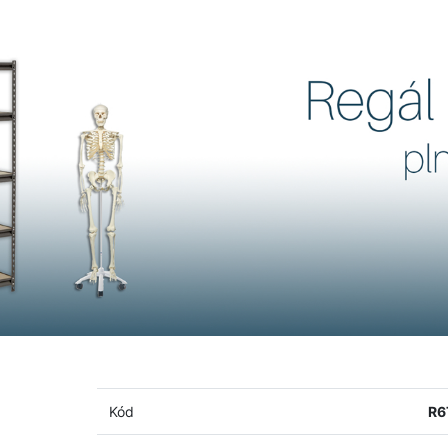
Kód
R6